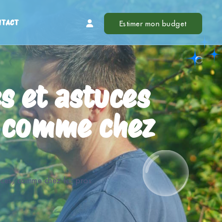
NTACT
Estimer mon budget
s et astuces
, comme chez
aces, comme chez les pros