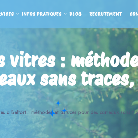
RVICES
INFOS PRATIQUES
BLOG
RECRUTEMENT
CO
 vitres : méthode
reaux sans traces
es à Belfort : méthodes et astuces pour des carreaux sans tr