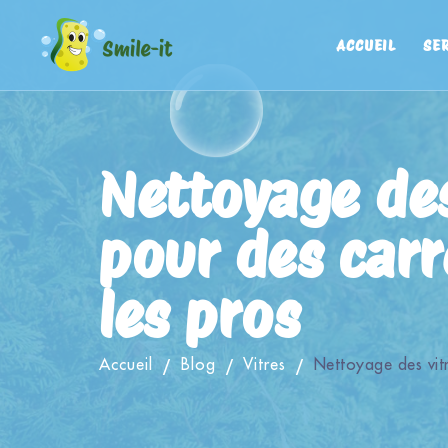
ACCUEIL
SE
Nettoyage des
pour des car
les pros
Accueil
Blog
Vitres
Nettoyage des vitr