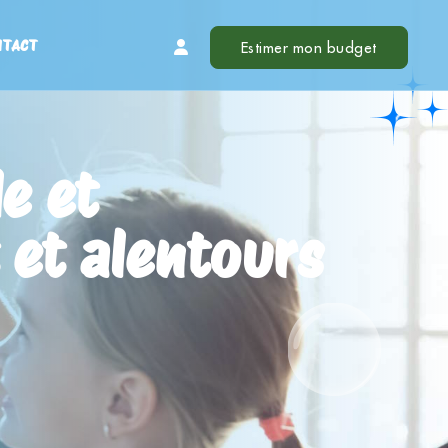
NTACT
Estimer mon budget
e et
 et alentours