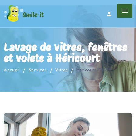
Lavage de vitres, fenêtres
et volets à Héricourt
Accueil
Services
Vitres
Hericourt 70395