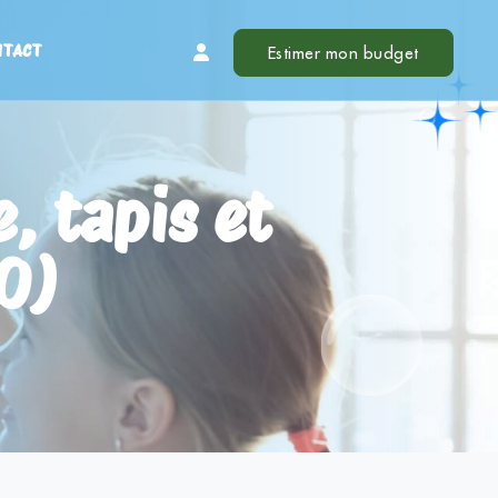
NTACT
Estimer mon budget
, tapis et
90)