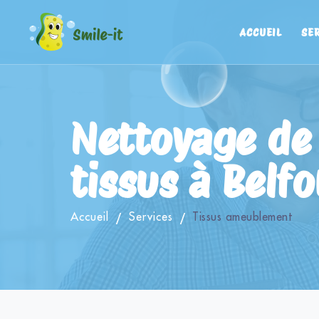
ACCUEIL
SE
Nettoyage de 
tissus à Belf
Accueil
Services
Tissus ameublement