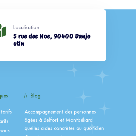
Localisation
5 rue des Nos, 90400 Danjo
utin
ques
Blog
tarifs
Accompagnement des personnes
âgées à Belfort et Montbéliard
rifs
quelles aides concrètes au quotidien
nous