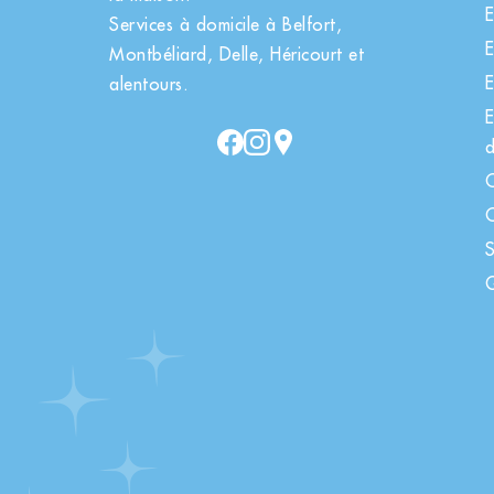
E
Services à domicile à Belfort,
E
Montbéliard, Delle, Héricourt et
E
alentours.
E
d
C
C
S
G