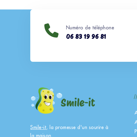
Numéro de téléphone
06 83 19 96 81
A
A
Smile-it
, la promesse d'un sourire à
P
la maison.