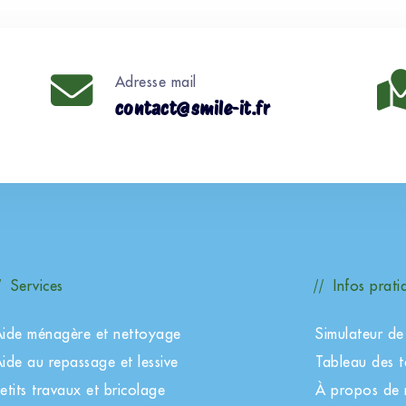
Adresse mail
contact@smile-it.fr
Services
Infos prati
ide ménagère et nettoyage
Simulateur de 
ide au repassage et lessive
Tableau des ta
etits travaux et bricolage
À propos de 