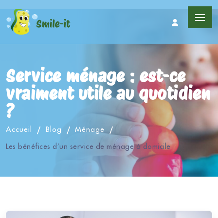
Service ménage : est-ce
vraiment utile au quotidien
?
Accueil
Blog
Ménage
Les bénéfices d’un service de ménage à domicile