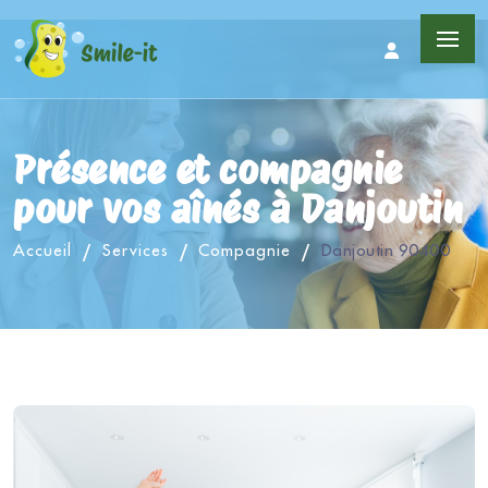
Présence et compagnie
pour vos aînés à Danjoutin
Accueil
Services
Compagnie
Danjoutin 90400